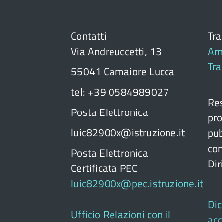
Contatti
Tr
Via Andreuccetti, 13
Am
Tr
55041 Camaiore Lucca
tel: +39 0584989027
Res
Posta Elettronica
pro
luic82900x@istruzione.it
pub
con
Posta Elettronica
Dir
Certificata PEC
luic82900x@pec.istruzione.it
Dic
Ufficio Relazioni con il
acc