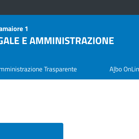
Camaiore 1
EGALE E AMMINISTRAZIONE
mministrazione Trasparente
A
l
bo OnLi