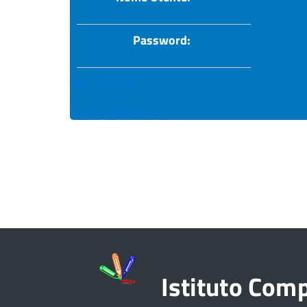
Password:
Login
Cancella
Reimposta Password
Istituto Com