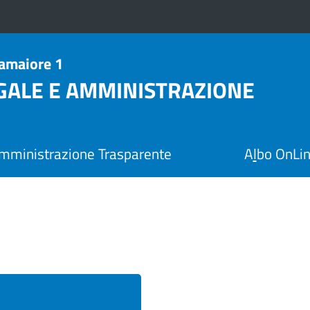
Camaiore 1
EGALE E AMMINISTRAZIONE
mministrazione Trasparente
A
l
bo OnLi