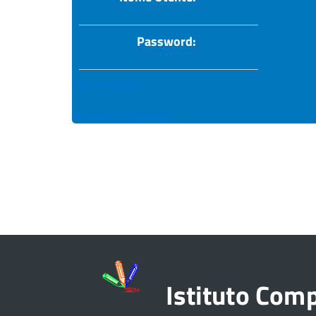
Password:
Login
Cancella
Reimposta Password
Istituto Com