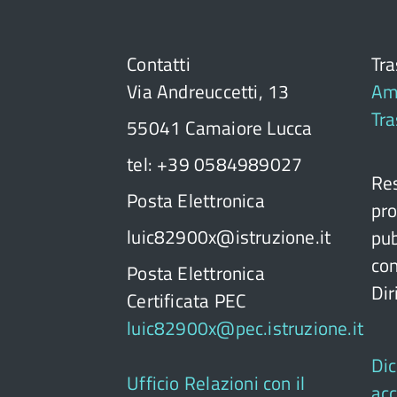
Contatti
Tr
Via Andreuccetti, 13
Am
Tr
55041 Camaiore Lucca
tel: +39 0584989027
Res
Posta Elettronica
pro
luic82900x@istruzione.it
pub
con
Posta Elettronica
Dir
Certificata PEC
luic82900x@pec.istruzione.it
Dic
Ufficio Relazioni con il
acc