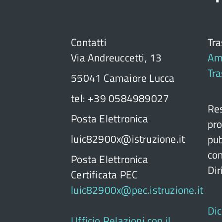
Contatti
Tr
Via Andreuccetti, 13
Am
Tr
55041 Camaiore Lucca
tel: +39 0584989027
Res
Posta Elettronica
pro
luic82900x@istruzione.it
pub
con
Posta Elettronica
Dir
Certificata PEC
luic82900x@pec.istruzione.it
Dic
Ufficio Relazioni con il