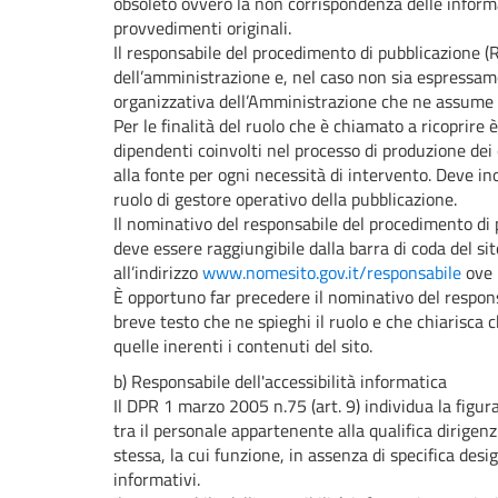
obsoleto ovvero la non corrispondenza delle informa
provvedimenti originali.
Il responsabile del procedimento di pubblicazione (R
dell’amministrazione e, nel caso non sia espressame
organizzativa dell’Amministrazione che ne assume
Per le finalità del ruolo che è chiamato a ricoprire 
dipendenti coinvolti nel processo di produzione dei
alla fonte per ogni necessità di intervento. Deve inol
ruolo di gestore operativo della pubblicazione.
Il nominativo del responsabile del procedimento di 
deve essere raggiungibile dalla barra di coda del sit
all’indirizzo
www.nomesito.gov.it/responsabile
ove 
È opportuno far precedere il nominativo del respon
breve testo che ne spieghi il ruolo e che chiarisca
quelle inerenti i contenuti del sito.
b) Responsabile dell'accessibilità informatica
Il DPR 1 marzo 2005 n.75 (art. 9) individua la figura
tra il personale appartenente alla qualifica dirigenz
stessa, la cui funzione, in assenza di specifica desi
informativi.