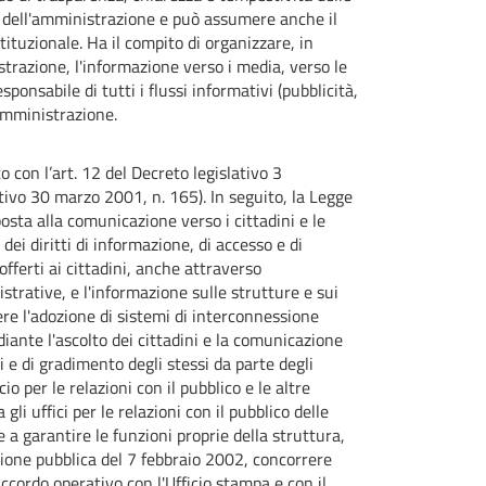
e dell'amministrazione e può assumere anche il
tituzionale. Ha il compito di organizzare, in
strazione, l'informazione verso i media, verso le
esponsabile di tutti i flussi informativi (pubblicità,
'amministrazione.
to con l’art. 12 del Decreto legislativo 3
ativo 30 marzo 2001, n. 165). In seguito, la Legge
osta alla comunicazione verso i cittadini e le
 dei diritti di informazione, di accesso e di
offerti ai cittadini, anche attraverso
strative, e l'informazione sulle strutture e sui
e l'adozione di sistemi di interconnessione
diante l'ascolto dei cittadini e la comunicazione
zi e di gradimento degli stessi da parte degli
io per le relazioni con il pubblico e le altre
li uffici per le relazioni con il pubblico delle
e a garantire le funzioni proprie della struttura,
nzione pubblica del 7 febbraio 2002, concorrere
accordo operativo con l'Ufficio stampa e con il