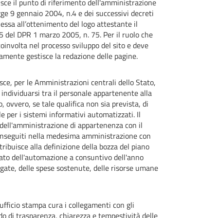
uisce il punto di riferimento dell'amministrazione
egge 9 gennaio 2004, n.4 e dei successivi decreti
nessa all’ottenimento del logo attestante il
t. 5 del DPR 1 marzo 2005, n. 75. Per il ruolo che
oinvolta nel processo sviluppo del sito e deve
ivamente gestisce la redazione delle pagine.
isce, per le Amministrazioni centrali dello Stato,
 individuarsi tra il personale appartenente alla
o, ovvero, se tale qualifica non sia prevista, di
 per i sistemi informativi automatizzati. Il
i dell'amministrazione di appartenenza con il
 conseguiti nella medesima amministrazione con
tribuisce alla definizione della bozza del piano
stato dell'automazione a consuntivo dell'anno
egate, delle spese sostenute, delle risorse umane
 ufficio stampa cura i collegamenti con gli
o di trasparenza, chiarezza e tempestività delle