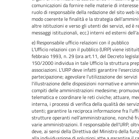
comunicazioni da fornire nelle materie di interess
ruolo di responsabile della redazione del sito web is
modo coerente le finalità e la strategia dell'ammini
altre istituzioni e verso gli utenti dei servizi, ed è r
messaggi istituzionali, ecc.) interni ed esterni dell
e) Responsabile ufficio relazioni con il pubblico
L'Ufficio relazioni con il pubblico (URP) viene istitui
febbraio 1993, n. 29 (ora art.11, del Decreto legisl
150/2000 individua in tale Ufficio la struttura prep
associazioni. L'URP deve infatti garantire l'esercizio
partecipazione; agevolare l'utilizzazione dei servizi 
l'illustrazione delle disposizioni normative e ammini
compiti delle amministrazioni medesime; promuover
telematica e coordinare le reti civiche; attuare, me
interna, i processi di verifica della qualità dei servi
utenti; garantire la reciproca informazione fra l'uffic
strutture operanti nell'amministrazione, nonché fra g
varie amministrazioni. Il responsabile dell'URP, oltr
deve, ai sensi della Direttiva del Ministro della fu
alla individuazione di soluzioni atte a garantire il r