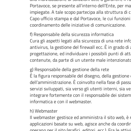
Portavoce, se presente all’interno dell’Ente, per mass
impiegate. A tale scopo partecipa alla struttura d
Capo ufficio stampa e dal Portavoce, le cui funzion
coordinamento delle iniziative di comunicazione.
f) Responsabile della sicurezza informatica
Cura gli aspetti legati alla sicurezza di una rete i
antivirus, la gestione del firewall ecc. È in grado d
progettazione, ed individuare i possibili punti di at
contenute, da parte di un utente male intenzionato
g) Responsabile della gestione della rete
È la figura responsabile del disegno, della gestione
dell’amministrazione. È coinvolto nella fase di pass
servizi sviluppati, sia verso gli utenti interni, sia v
integrare fortemente con il responsabile dei sistemi
informatica e con il webmaster.
h) Webmaster
Il webmaster gestisce ed amministra il sito web, è re
applicazioni basate su web, agisce anche da coordin
operano per il sito (grafici, editori, ecc.). Fra le at