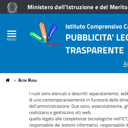
Ministero dell'Istruzione e del Merito
Istituto
Home
Istituto Comprensivo 
Comprensivo
Albo OnLine
PUBBLICITA' L
Camaiore
MENU
Amministrazione Trasparente
TRASPARENTE
1
ezioni
A
rincipali
>
Altri Ruoli
Home
I ruoli sono elencati e descritti separatamente, se
di uno contemporaneamente in funzione delle dimens
dell’amministrazione. Due sono, essenzialmente, gli
realizzano e gestiscono siti web:
quello legato alle competenze tecnologiche nell’ICT, p
responsabile dei sistemi informativi, responsabile d