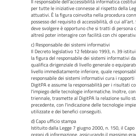
Il responsabile dell'accessibilità informatica costit
per tutte le iniziative connesse al rispetto della L
attuativi. È la figura coinvolta nella procedura con
possesso del requisito di accessibilità, di cui all’ar
deve svolgere è opportuno che si tratti di persona c
altresì poter interagire con facilità con chi operat
c) Responsabile dei sistemi informativi
Il Decreto legislativo 12 febbraio 1993, n. 39 istitu
la figura del responsabile dei sistemi informativi da
qualifica dirigenziale di livello generale o equiparat
livello immediatamente inferiore, quale responsabile
responsabile dei sistemi informativi cura i rapport
DigitPA e assume la responsabilità per i risultati
l'impiego delle tecnologie informatiche. Inoltre, con
triennale, trasmette al DigitPA la relazione sullo 
precedente, con l'indicazione delle tecnologie impi
utilizzate e dei benefici conseguiti.
d) Capo ufficio stampa
Istituito dalla Legge 7 giugno 2000, n. 150, il Capo
organi di informazione, assicurando il massimo grad