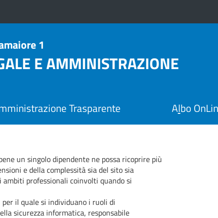
Camaiore 1
EGALE E AMMINISTRAZIONE
mministrazione Trasparente
A
l
bo OnLi
bbene un singolo dipendente ne possa ricoprire più
ioni e della complessità sia del sito sia
 ambiti professionali coinvolti quando si
er il quale si individuano i ruoli di
ella sicurezza informatica, responsabile