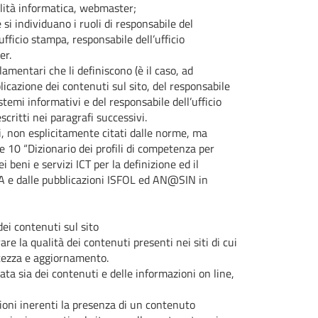
bilità informatica, webmaster;
 si individuano i ruoli di responsabile del
fficio stampa, responsabile dell’ufficio
er.
amentari che li definiscono (è il caso, ad
icazione dei contenuti sul sito, del responsabile
stemi informativi e del responsabile dell’ufficio
critti nei paragrafi successivi.
ti, non esplicitamente citati dalle norme, ma
e 10 “Dizionario dei profili di competenza per
i beni e servizi ICT per la definizione ed il
tPA e dalle pubblicazioni ISFOL ed AN@SIN in
ei contenuti sul sito
 la qualità dei contenuti presenti nei siti di cui
ttezza e aggiornamento.
ta sia dei contenuti e delle informazioni on line,
zioni inerenti la presenza di un contenuto