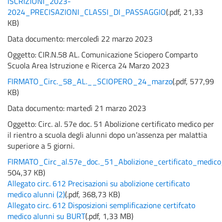
ISCRIZIONI_2023-
2024_PRECISAZIONI_CLASSI_DI_PASSAGGIO
(
.pdf,
21,33
KB
)
Data documento: mercoledì 22 marzo 2023
Oggetto:
CIR.N.58 AL. Comunicazione Sciopero Comparto
Scuola Area Istruzione e Ricerca 24 Marzo 2023
FIRMATO_Circ._58_AL.__SCIOPERO_24_marzo
(
.pdf,
577,99
KB
)
Data documento: martedì 21 marzo 2023
Oggetto:
Circ. al. 57e doc. 51 Abolizione certificato medico per
il rientro a scuola degli alunni dopo un’assenza per malattia
superiore a 5 giorni.
FIRMATO_Circ_al.57e_doc._51_Abolizione_certificato_medico
504,37 KB
)
Allegato circ. 612 Precisazioni su abolizione certificato
medico alunni (2)
(
.pdf,
368,73 KB
)
Allegato circ. 612 Disposizioni semplificazione certifcato
medico alunni su BURT
(
.pdf,
1,33 MB
)