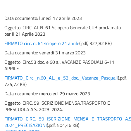
Data documento: lunedì 17 aprile 2023
Oggetto:
CIRC. Al. N. 61 Sciopero Generale CUB proclamato
per il 21 Aprile 2023
FIRMATO circ. n. 61 sciopero 21 aprile
(
.pdf,
327,82 KB
)
Data documento: venerdì 31 marzo 2023
Oggetto:
Circ.53 doc. e 60 al. VACANZE PASQUALI 6-11
APRILE
FIRMATO_Circ._n.60_AL._e_53_doc._Vacanze_Pasquali
(
.pdf,
724,72 KB
)
Data documento: mercoledì 29 marzo 2023
Oggetto:
CIRC. 59 ISCRIZIONE MENSA,TRASPORTO E
PRESCUOLA A.S. 2023-2024.
FIRMATO_CIRC._59_ISCRIZIONE_MENSA_E_TRASPORTO_A.S
2024_PRECISAZIONI
(
.pdf,
504,46 KB
)