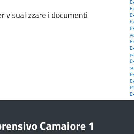
E
E
per visualizzare i documenti
E
E
E
v
E
E
p
E
s
E
E
R
E
prensivo Camaiore 1