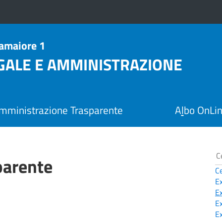
Camaiore 1
EGALE E AMMINISTRAZIONE
mministrazione Trasparente
A
l
bo OnLi
parente
C
E
E
E
E