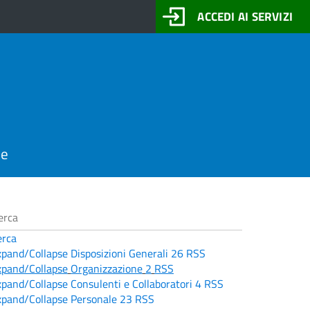
ACCEDI AI SERVIZI
ne
erca
xpand/Collapse
Disposizioni Generali
26
RSS
xpand/Collapse
Organizzazione
2
RSS
xpand/Collapse
Consulenti e Collaboratori
4
RSS
xpand/Collapse
Personale
23
RSS