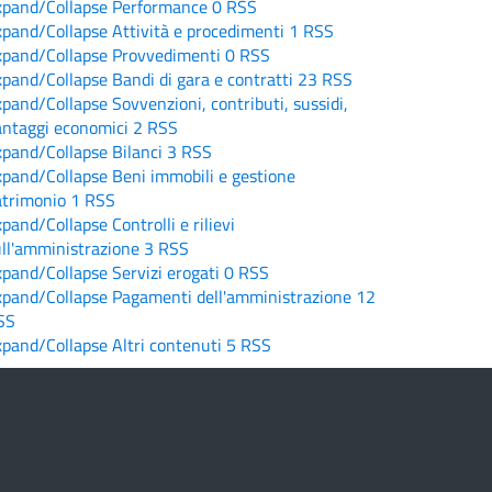
xpand/Collapse
Performance
0
RSS
xpand/Collapse
Attività e procedimenti
1
RSS
xpand/Collapse
Provvedimenti
0
RSS
xpand/Collapse
Bandi di gara e contratti
23
RSS
xpand/Collapse
Sovvenzioni, contributi, sussidi,
antaggi economici
2
RSS
xpand/Collapse
Bilanci
3
RSS
xpand/Collapse
Beni immobili e gestione
atrimonio
1
RSS
xpand/Collapse
Controlli e rilievi
ull'amministrazione
3
RSS
xpand/Collapse
Servizi erogati
0
RSS
xpand/Collapse
Pagamenti dell'amministrazione
12
SS
xpand/Collapse
Altri contenuti
5
RSS