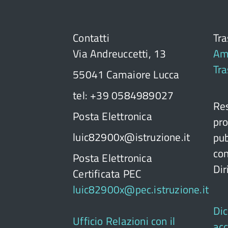
Contatti
Tr
Via Andreuccetti, 13
Am
Tr
55041 Camaiore Lucca
tel: +39 0584989027
Res
Posta Elettronica
pro
luic82900x@istruzione.it
pub
con
Posta Elettronica
Dir
Certificata PEC
luic82900x@pec.istruzione.it
Dic
Ufficio Relazioni con il
acc